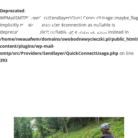
+48 513 108 175
ela@swobodnewycieczki.pl
Deprecated
:
WPMailSMTP\Providers\Sendlayer\QuickConnectUsage::maybe_flag_
Implicitly marking parameter $connection as nullable is
deprecated, the explicit nullable type must be used instead in
/home/nwauafwm/domains/swobodnewycieczki.pl/public_html
content/plugins/wp-mail-
smtp/src/Providers/Sendlayer/QuickConnectUsage.php
on line
393