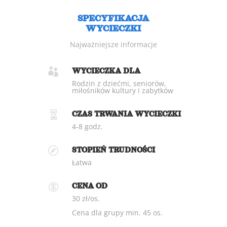
SPECYFIKACJA
WYCIECZKI
Najważniejsze informacje

WYCIECZKA DLA
Rodzin z dziećmi, seniorów,
miłośników kultury i zabytków

CZAS TRWANIA WYCIECZKI
4-8 godz.

STOPIEŃ TRUDNOŚCI
Łatwa

CENA OD
30 zł/os.
Cena dla grupy min. 45 os.