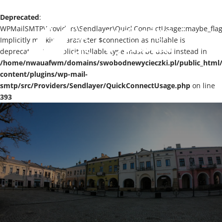
+48 513 108 175
ela@swobodnewycieczki.pl
Deprecated
:
WPMailSMTP\Providers\Sendlayer\QuickConnectUsage::maybe_flag_
Implicitly marking parameter $connection as nullable is
deprecated, the explicit nullable type must be used instead in
/home/nwauafwm/domains/swobodnewycieczki.pl/public_html
content/plugins/wp-mail-
smtp/src/Providers/Sendlayer/QuickConnectUsage.php
on line
393