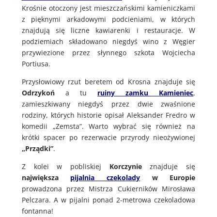
Krośnie otoczony jest mieszczańskimi kamieniczkami
z pięknymi arkadowymi podcieniami, w których
znajdują się liczne kawiarenki i restauracje. W
podziemiach składowano niegdyś wino z Węgier
przywiezione przez słynnego szkota Wojciecha
Portiusa.
Przysłowiowy rzut beretem od Krosna znajduje się
Odrzykoń
a tu
ruiny zamku Kamieniec
,
zamieszkiwany niegdyś przez dwie zwaśnione
rodziny, których historie opisał Aleksander Fredro w
komedii „Zemsta”. Warto wybrać się również na
krótki spacer po rezerwacie przyrody nieożywionej
„Prządki”
.
Z kolei w pobliskiej
Korczynie
znajduje się
największa
pijalnia czekolady
w Europie
prowadzona przez Mistrza Cukierników Mirosława
Pelczara. A w pijalni ponad 2-metrowa czekoladowa
fontanna!